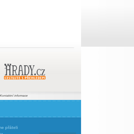
Kontaktní informace
e přáteli