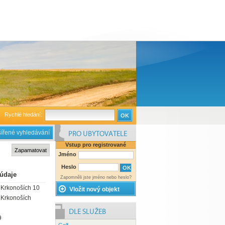
Rychlé hledání:
ířené vyhledávání
Vstup pro registrované
ubytovatele
Jméno
Heslo
 údaje
Zapomněli jste jméno nebo heslo?
v Krkonoších 10
Vložit nový objekt
v Krkonoších
9