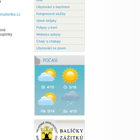
Golf
dle služeb
9
Ubytování s bazénem
Kongresové služby
hubertka.cz
Vinné sklípky
Pobyty u koní
vené
kupinky.
Welness pobyty
Chaty a chalupy
Ubytování se psem