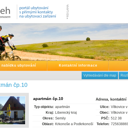
t nabídku ubytování
Kontaktní informace
Vyhledávání dle map
Rozš
tmán čp.10
apartmán čp.10
Adresa, kontaktní
Typ objektu:
apartmán
Ulice:
Vítkovice 
Kraj:
Liberecký kraj
Obec:
Vítkovice 
Okres:
Semily
PSČ:
512 38
Oblast:
Krkonoše a Podkrkonoší
Telefon:
72563886