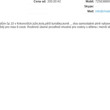
Cena od:
200.00 Kč
Mobil:
72563886
Skype:
---
Mail:
info@chata
ům čp.10 v Krkonoších,lyže,kola,pěší turistika,koně..., dva samostatné plně vyba
dý pro max 8 osob. Rodinné útulné prostředí vhodné pro rodiny s dětma i menší s