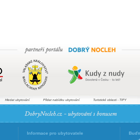
Hledat ubytování
Přidat nabídku ubytování
Turistické oblasti - TIPY
Informace pro ubytovatele
Buďm