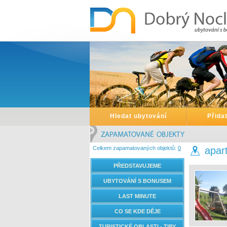
Hledat ubytování
Přida
Celkem zapamatovaných objektů:
0
apar
PŘEDSTAVUJEME
UBYTOVÁNÍ S BONUSEM
LAST MINUTE
CO SE KDE DĚJE
TURISTICKÉ OBLASTI - TIPY