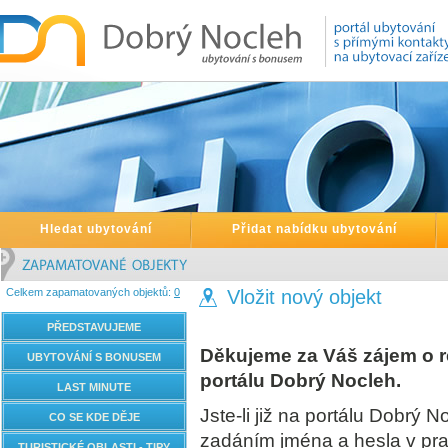
Hledat ubytování
Přidat nabídku ubytování
Celkem zapamatovaných objektů:
0
Vložit nový objekt
PŘEDSTAVUJEME
Děkujeme za Váš zájem o re
UBYTOVÁNÍ S BONUSEM
portálu Dobrý Nocleh.
LAST MINUTE
Jste-li již na portálu Dobrý N
CO SE KDE DĚJE
zadáním jména a hesla v pr
TURISTICKÉ OBLASTI - TIPY