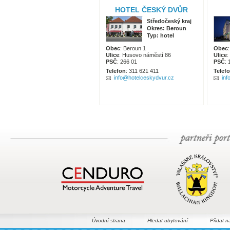
HOTEL ČESKÝ DVŮR
Středočeský kraj
Okres: Beroun
Typ: hotel
Obec
: Beroun 1
Obec
Ulice
: Husovo náměstí 86
Ulice
:
PSČ
: 266 01
PSČ
:
Telefon
: 311 621 411
Telef
info@hotelceskydvur.cz
inf
Úvodní strana
Hledat ubytování
Přidat n