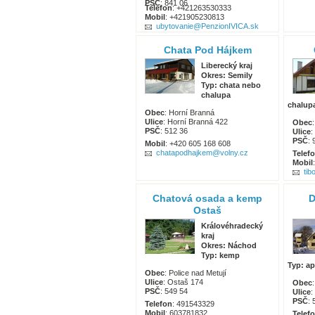
PSČ
: 841 06
Telefon
: +421263530333
Mobil
: +421905230813
ubytovanie@PenzionIVICA.sk
Chata Pod Hájkem
Liberecký kraj
Okres: Semily
Typ: chata nebo
chalupa
chalup
Obec
: Horní Branná
Ulice
: Horní Branná 422
Obec
PSČ
: 512 36
Ulice
:
PSČ
: 
Mobil
: +420 605 168 608
chatapodhajkem@volny.cz
Telef
Mobil
tib
Chatová osada a kemp
D
Ostaš
Královéhradecký
kraj
Okres: Náchod
Typ: kemp
Typ: a
Obec
: Police nad Metují
Ulice
: Ostaš 174
Obec
PSČ
: 549 54
Ulice
:
PSČ
:
Telefon
: 491543329
Mobil
: 603781832
Telef