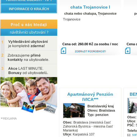
chata Trojanovice I
INFORMACE O KRAJÍCH
chata nebo chalupa, Trojanovice
p
Moravskoslezský kraj
Trojanovice
Cena od: 260.00 Kč za osobu / noc
Cena o
podrobnosti
Apartmánový Penzión
BE
IVICA***
Bratislavský kraj
Okres: Bratislava
Typ: penzion
Obec
Ulice
:
Obec
: Bratislava (mestská časť
PSČ
: 
Záhorská Bystrica - miestna časť
Marianka)
Telef
Ulice
: Karpatská 107
sa