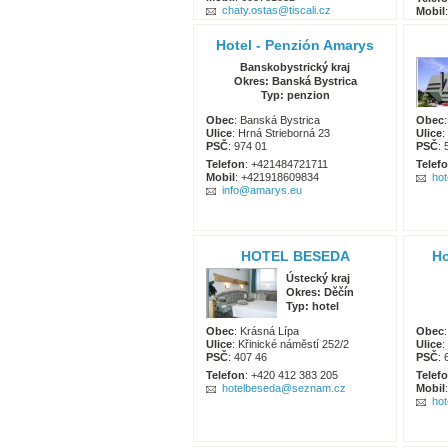
chaty.ostas@tiscali.cz
Mobil
jir
Hotel - Penzión Amarys
Banskobystrický kraj
Okres: Banská Bystrica
Typ: penzion
Obec
: Banská Bystrica
Obec
Ulice
: Hrná Strieborná 23
Ulice
:
PSČ
: 974 01
PSČ
: 
Telefon
: +421484721711
Telef
Mobil
: +421918609834
ho
info@amarys.eu
HOTEL BESEDA
Ho
Ústecký kraj
Okres: Děčín
Typ: hotel
Obec
: Krásná Lípa
Obec
Ulice
: Křinické náměstí 252/2
Ulice
:
PSČ
: 407 46
PSČ
:
Telefon
: +420 412 383 205
Telef
hotelbeseda@seznam.cz
Mobil
hot