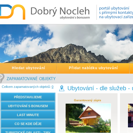
Hledat ubytování
Přidat nabídku ubytování
Celkem zapamatovaných objektů:
0
Ubytování - dle služeb -
PŘEDSTAVUJEME
Garantovaný zápis
UBYTOVÁNÍ S BONUSEM
LAST MINUTE
CO SE KDE DĚJE
TURISTICKÉ OBLASTI - TIPY