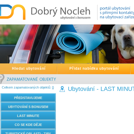
Hledat ubytování
Přidat nabídku ubytování
Celkem zapamatovaných objektů:
0
Ubytování - LAST MINU
PŘEDSTAVUJEME
UBYTOVÁNÍ S BONUSEM
LAST MINUTE
CO SE KDE DĚJE
TURISTICKÉ OBLASTI - TIPY