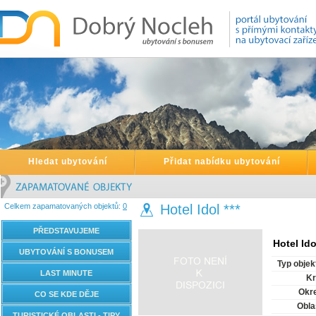
Hledat ubytování
Přidat nabídku ubytování
Celkem zapamatovaných objektů:
0
Hotel Idol ***
PŘEDSTAVUJEME
Hotel Idol
UBYTOVÁNÍ S BONUSEM
Typ objek
LAST MINUTE
Kr
Okr
CO SE KDE DĚJE
Obla
TURISTICKÉ OBLASTI - TIPY